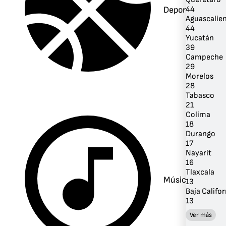
Deportes
44
Aguascalie
44
Yucatán
39
Campeche
29
Morelos
28
Tabasco
21
Colima
18
Durango
17
Nayarit
16
Tlaxcala
Música
13
Baja Califor
13
Ver más