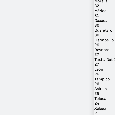
Morelia
32
Mérida
31
Oaxaca
30
Querétaro
Por
30
Ubicación
Hermosillo
29
Reynosa
27
Tuxtla Guti
27
León
26
Tampico
26
Saltillo
25
Toluca
24
Xalapa
21