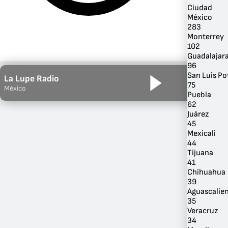
Ciudad
México
283
Monterrey
102
Guadalajar
96
San Luis Po
La Lupe Radio
75
México
Puebla
62
Juárez
45
Por Género
Mexicali
44
Tijuana
41
Chihuahua
39
Aguascalie
35
Veracruz
34