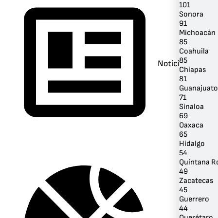
101
Sonora
91
Michoacán
85
Coahuila
85
Noticias
Chiapas
81
Guanajuato
71
Sinaloa
69
Oaxaca
65
Hidalgo
54
Quintana R
49
Zacatecas
45
Guerrero
44
Querétaro