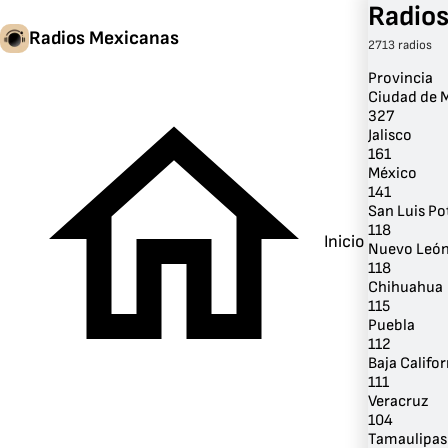
Radios
Radios Mexicanas
2713 radios
Provincia
Ciudad de 
327
Jalisco
161
México
141
San Luis Po
118
Inicio
Nuevo Leó
118
Chihuahua
115
Puebla
112
Baja Califor
111
Veracruz
104
Tamaulipas