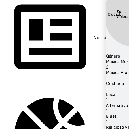
San Lu
Ciudad:
Color
Noticias
Género
Música Mex
2
Música Ára
1
Cristiano
1
Local
1
Alternativo 
1
Blues
1
Religioso y 