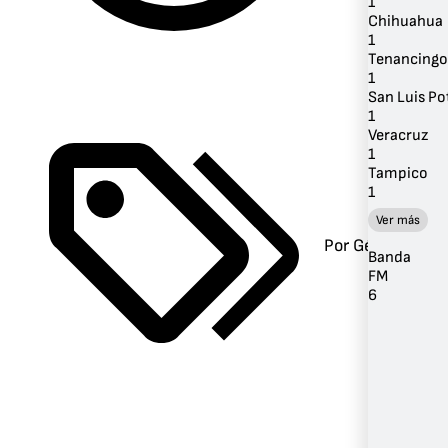
1
Chihuahua
1
Tenancingo
1
San Luis Po
1
Veracruz
1
Tampico
1
Ver más
Por Género
Banda
FM
6