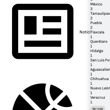
México
3
Tamaulipas
2
Puebla
2
Noticias
Tlaxcala
1
Querétaro
1
Hidalgo
1
San Luis Po
1
Aguascalie
1
Chihuahua
1
Nuevo Leó
1
Veracruz
1
Ver más