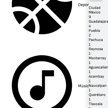
Deportes
Ciudad
México
9
Guadalajar
4
Puebla
2
Pachuca
1
Reynosa
1
Monterrey
1
Aguascalie
1
Acambay
1
Música
Naucalpan
1
Querétaro
1
Tlaxcala