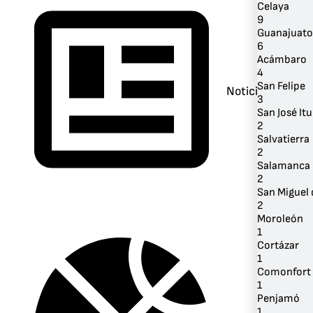
Celaya
9
Guanajuato
6
Acámbaro
4
San Felipe
Noticias
3
San José It
2
Salvatierra
2
Salamanca
2
San Miguel 
2
Moroleón
1
Cortázar
1
Comonfort
1
Penjamó
1