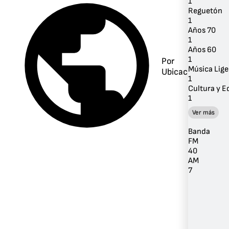
1
Reguetón
1
Años 70
1
Años 60
1
Por
Música Lige
Ubicación
1
Cultura y 
1
Ver más
Banda
FM
40
AM
7