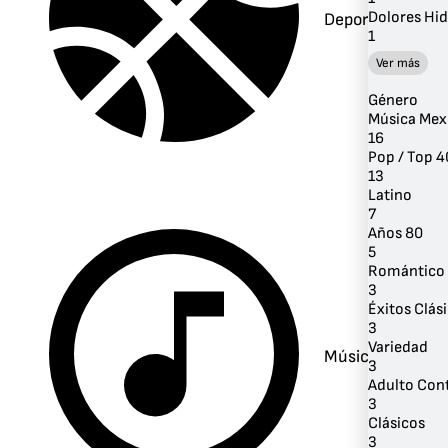
Dolores Hid
Deportes
1
Ver más
Género
Música Mex
16
Pop / Top 4
13
Latino
7
Años 80
5
Romántico
3
Éxitos Clás
3
Variedad
Música
3
Adulto Co
3
Clásicos
3