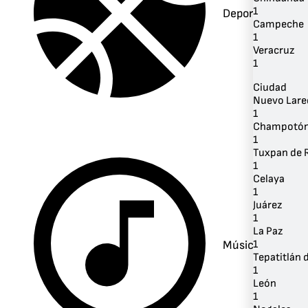
1
Deportes
Campeche
1
Veracruz
1
Ciudad
Nuevo Lare
1
Champotó
1
Tuxpan de 
1
Celaya
1
Juárez
1
La Paz
Música
1
Tepatitlán 
1
León
1