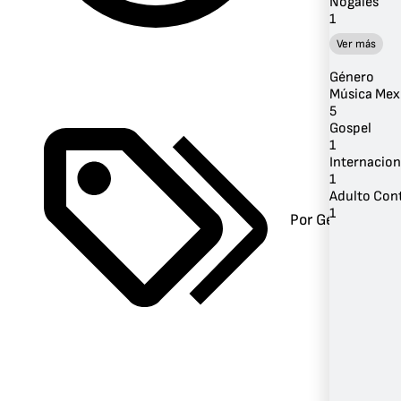
Nogales
1
Ver más
Género
Música Mex
5
Gospel
1
Internacion
1
Adulto Co
1
Por Género