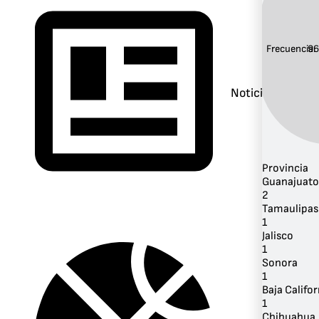
Frecuencia:
96
Noticias
Provincia
Guanajuato
2
Tamaulipas
1
Jalisco
1
Sonora
1
Baja Califor
1
Chihuahua