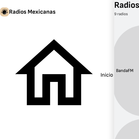
Radios
Radios Mexicanas
9 radios
Banda:
FM
Inicio