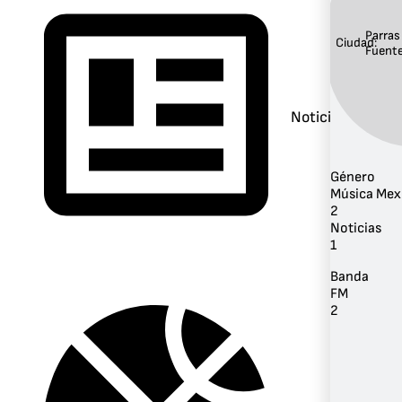
Parras
Ciudad:
Fuent
Noticias
Género
Música Mex
2
Noticias
1
Banda
FM
2