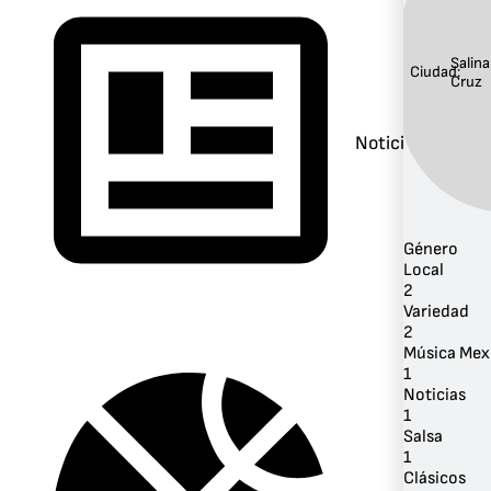
Salina
Ciudad:
Cruz
Noticias
Género
Local
2
Variedad
2
Música Mex
1
Noticias
1
Salsa
1
Clásicos