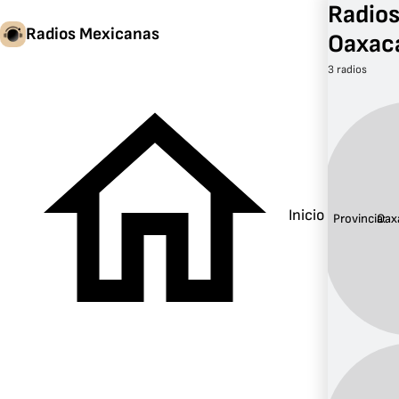
Radios
Radios Mexicanas
Oaxac
3 radios
Inicio
Provincia:
Oax