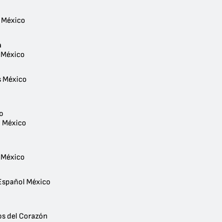
 México
a
 México
 México
io
- México
s
 México
Español México
s del Corazón