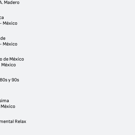
A. Madero
ca
- México
nde
- México
do de México
- México
 80s y 90s
ísima
 México
umental Relax