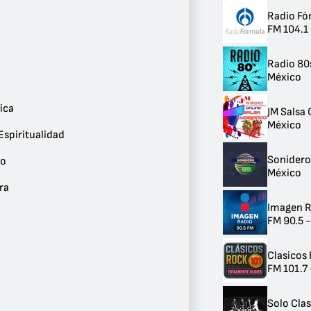
Reguetón
9
Radio Fó
Internacional
FM 104.1
8
Música del Mundo
Radio 80
7
México
Deportes
7
Jazz
ica
JM Salsa
6
México
J-pop
Espiritualidad
6
Sonidero
Años 2000
io
México
5
Música Clásica
ra
5
Imagen R
Religioso y Espiritualidad
FM 90.5 
5
Universitario
4
Clasicos
Música Ligera
FM 101.7 
4
Hip Hop
Solo Cla
4