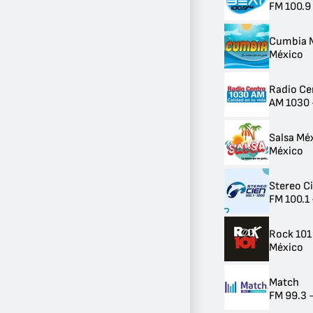
FM 100.9
Cumbia 
México
Radio Ce
AM 1030 
Salsa Mé
México
Stereo C
FM 100.1
Rock 101
México
Match
FM 99.3 