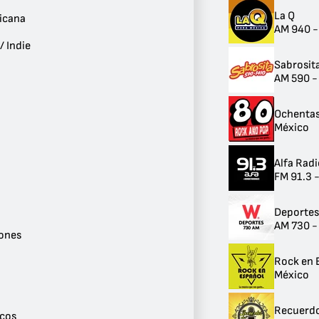
1
La Q
icana
AM 940 -
Ver más
/ Indie
Género
Sabrosit
Pop / Top 40
AM 590 -
47
Música Mexicana
40
Ochentas
Alternativo / Indie
México
32
Latino
Alfa Rad
31
FM 91.3 
Años 90
30
Años 80
Deporte
30
AM 730 -
Clásicos
ones
26
Rock
Rock en 
25
México
Variedad
24
Recuerdo
Conversaciones
icos