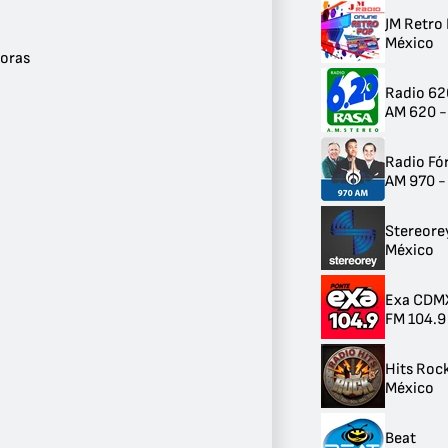
Música Pop
JM Retro
1
México
Podcast de Noticias
oras
1
Radio 62
Música Brasileña
AM 620 -
1
House
1
Radio Fó
Bandas Sonoras
AM 970 -
1
Ver más
Stereore
México
Banda
FM
86
Exa CDM
AM
FM 104.9
35
Hits Roc
México
Beat