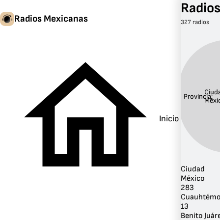
Radios
Radios Mexicanas
327 radios
Ciud
Provincia:
Méxi
Inicio
Ciudad
México
283
Cuauhtém
13
Benito Juár