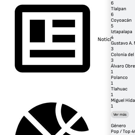
6
Tlalpan
6
Coyoacán
5
Iztapalapa
4
Noticias
Gustavo A.
3
Colonia del 
3
Álvaro Obr
1
Polanco
1
Tlahuac
1
Miguel Hida
1
Ver más
Género
Pop / Top 4