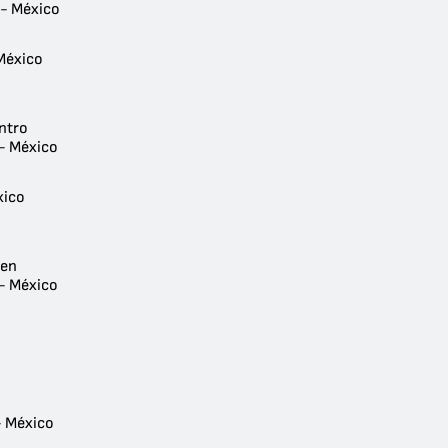
 - México
México
ntro
- México
xico
ien
 - México
- México