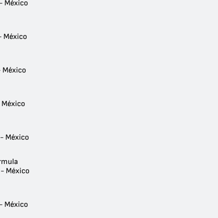
 - México
- México
- México
l
- México
 - México
rmula
 - México
 - México