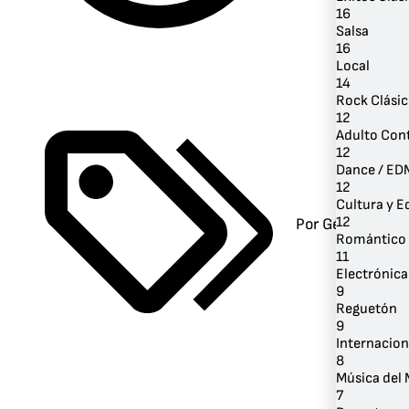
16
Salsa
16
Local
14
Rock Clási
12
Adulto Co
12
Dance / ED
12
Cultura y 
12
Por Género
Romántico
11
Electrónica
9
Reguetón
9
Internacion
8
Música del
7