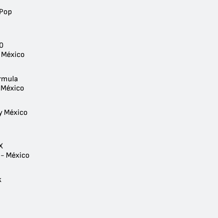
 Pop
0
 México
rmula
 México
y México
X
 - México
k