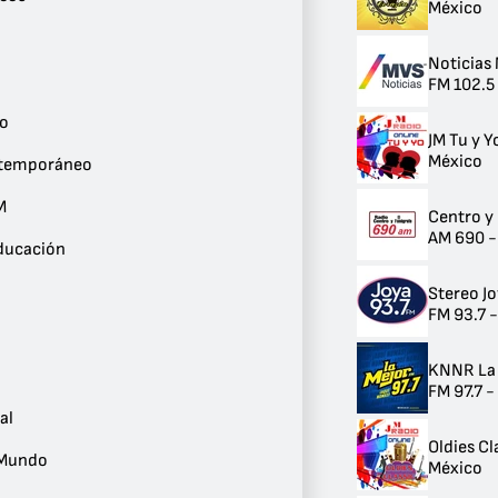
México
23
Noticias
23
Noticias
Cristiano
FM 102.5
18
Éxitos Clásicos
co
JM Tu y Y
16
México
Salsa
ntemporáneo
16
Local
M
Centro y
14
AM 690 -
Rock Clásico
Educación
12
Adulto Contemporáneo
Stereo J
12
FM 93.7 
Dance / EDM
12
KNNR La
Cultura y Educación
FM 97.7 
12
Romántico
al
11
Oldies Cl
Electrónica
 Mundo
México
9