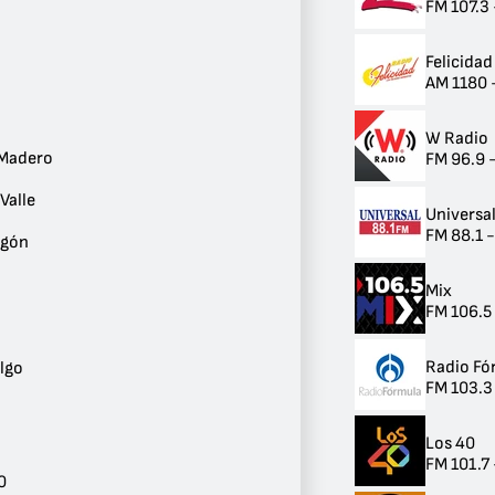
FM 107.3
Ciudad
México
283
Felicidad
Cuauhtémoc
AM 1180 
13
Benito Juárez
6
W Radio
Tlalpan
 Madero
FM 96.9 
6
Coyoacán
Valle
Universa
5
FM 88.1 
Iztapalapa
egón
4
Gustavo A. Madero
Mix
3
FM 106.5
Colonia del Valle
3
Álvaro Obregón
Radio Fó
lgo
1
FM 103.3
Polanco
1
Los 40
Tlahuac
FM 101.7
1
0
Miguel Hidalgo