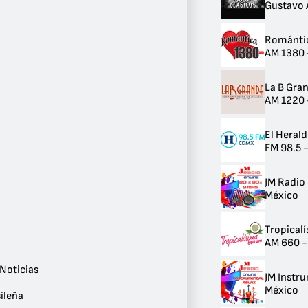
Gustavo 
Country
4
Techno
Románti
3
AM 1380 
Metal
3
Trance
La B Gra
3
AM 1220 
K-pop
3
El Heral
Folk
FM 98.5 
3
Público
2
JM Radio
Bossa Nova
México
2
Relajación
2
Tropical
Gospel
AM 660 -
2
R&B / Soul
Noticias
JM Instr
2
México
Bollywood
ileña
1