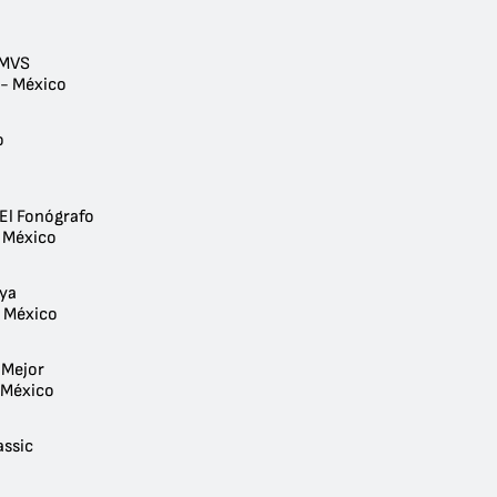
 MVS
 - México
o
 El Fonógrafo
 México
oya
- México
 Mejor
- México
assic