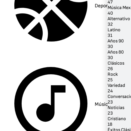
47
Deportes
Música Mex
40
Alternativo 
32
Latino
31
Años 90
30
Años 80
30
Clásicos
26
Rock
25
Variedad
24
Conversaci
23
Música
Noticias
23
Cristiano
18
Éxitos Clás