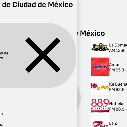
 de Ciudad de México
Radio
Ciudad de México
Radios de Ciudad de México
La Coma
Radios de Ciudad
AM 1260 
ad de
de México
co
Amor
327 radios
FM 95.3 
Ke Buen
FM 92.9 
Ciudad
Provincia:
de
México
Noticias
FM 88.9 
oc
La Z
ez