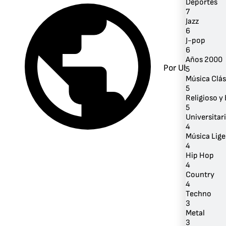
Deportes
7
Jazz
6
J-pop
6
Años 2000
Por Ubicación
5
Música Clás
5
Religioso y 
5
Universitar
4
Música Lige
4
Hip Hop
4
Country
4
Techno
3
Metal
3