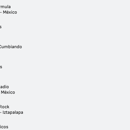
rmula
 - México
s
 Cumbiando
s
adio
- México
 Rock
- Iztapalapa
sicos