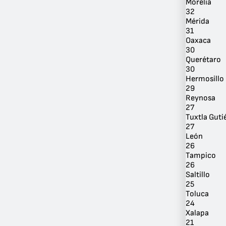
Morelia
32
Mérida
31
Oaxaca
30
Querétaro
Por
30
Ubicación
Hermosillo
29
Reynosa
27
Tuxtla Guti
27
León
26
Tampico
26
Saltillo
25
Toluca
24
Xalapa
21