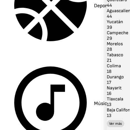
Deportes
44
Aguascalie
44
Yucatán
39
Campeche
29
Morelos
28
Tabasco
21
Colima
18
Durango
17
Nayarit
16
Tlaxcala
Música
13
Baja Califor
13
Ver más