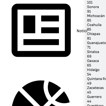
101
Sonora
91
Michoacán
85
Coahuila
85
Noticias
Chiapas
81
Guanajuato
71
Sinaloa
69
Oaxaca
65
Hidalgo
54
Quintana R
49
Zacatecas
45
Guerrero
44
Querétaro