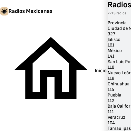
Radios
Radios Mexicanas
2713 radios
Provincia
Ciudad de 
327
Radi
Jalisco
161
Méx
México
141
p
San Luis Po
118
ubic
Inicio
Nuevo Leó
118
Chihuahua
115
Puebla
112
Baja Califor
111
Veracruz
104
Tamaulipas