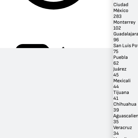
Ciudad
México
283
Monterrey
102
Guadalajar
96
San Luis Po
75
Puebla
62
Juárez
45
Por Género
Mexicali
44
Tijuana
41
Chihuahua
39
Aguascalie
35
Veracruz
34