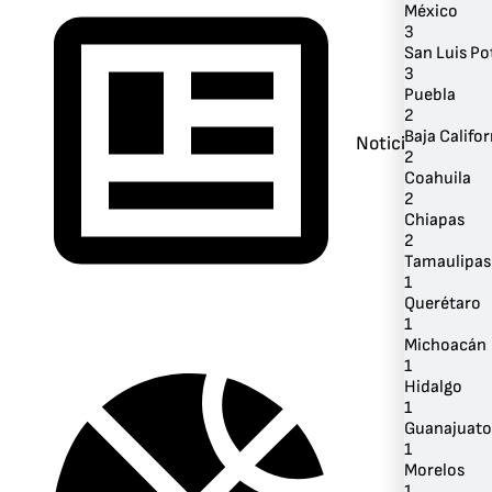
México
3
San Luis Po
3
Puebla
2
Baja Califor
Noticias
2
Coahuila
2
Chiapas
2
Tamaulipas
1
Querétaro
1
Michoacán
1
Hidalgo
1
Guanajuato
1
Morelos
1