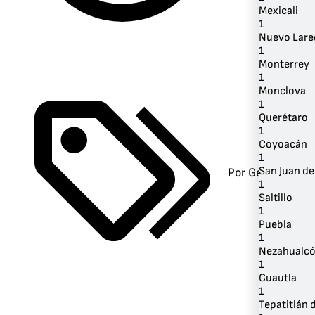
Mexicali
1
Nuevo Lare
1
Monterrey
1
Monclova
1
Querétaro
1
Coyoacán
1
San Juan de
Por Género
1
Saltillo
1
Puebla
1
Nezahualcó
1
Cuautla
1
Tepatitlán 