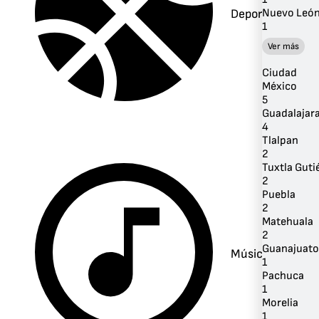
Deportes
Nuevo Leó
1
Ver más
Ciudad
México
5
Guadalajar
4
Tlalpan
2
Tuxtla Guti
2
Puebla
2
Matehuala
2
Guanajuato
Música
1
Pachuca
1
Morelia
1