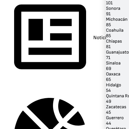
101
Sonora
91
Michoacán
85
Coahuila
85
Noticias
Chiapas
81
Guanajuato
71
Sinaloa
69
Oaxaca
65
Hidalgo
54
Quintana R
49
Zacatecas
45
Guerrero
44
Querétaro