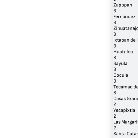
Zapopan
3
Fernández
3
Zihuatanej
3
Ixtapan de l
3
Huatulco
3
Sayula
3
Cocula
3
Tecámac de 
3
Casas Gran
2
Yecapixtla
2
Las Margari
2
Santa Cata