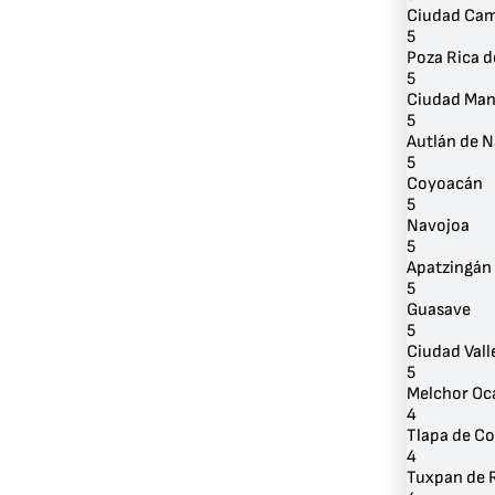
Ciudad Ca
5
Poza Rica d
5
Ciudad Man
5
Autlán de 
5
Coyoacán
5
Navojoa
5
Apatzingán
5
Guasave
5
Ciudad Vall
5
Melchor O
4
Tlapa de C
4
Tuxpan de 