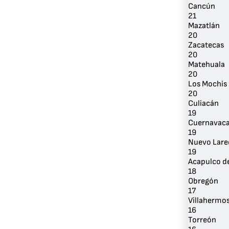
Cancún
21
Mazatlán
20
Zacatecas
20
Matehuala
20
Los Mochis
20
Culiacán
19
Cuernavac
19
Nuevo Lare
19
Acapulco de
18
Obregón
17
Villahermo
16
Torreón