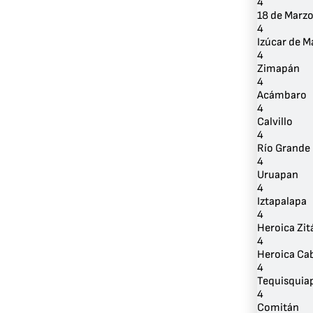
4
18 de Marz
4
Izúcar de 
4
Zimapán
4
Acámbaro
4
Calvillo
4
Río Grande
4
Uruapan
4
Iztapalapa
4
Heroica Zi
4
Heroica Ca
4
Tequisquia
4
Comitán