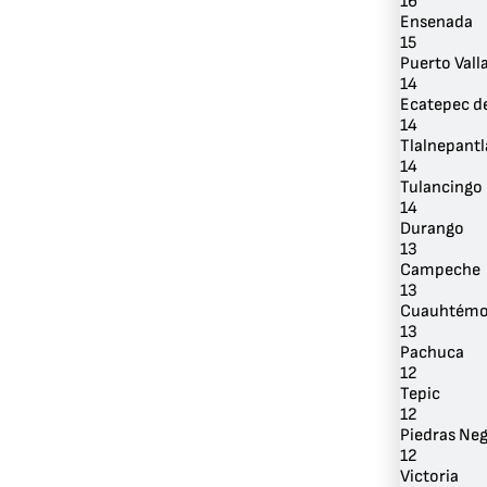
16
Ensenada
15
Puerto Vall
14
Ecatepec d
14
Tlalnepantl
14
Tulancingo
14
Durango
13
Campeche
13
Cuauhtém
13
Pachuca
12
Tepic
12
Piedras Ne
12
Victoria