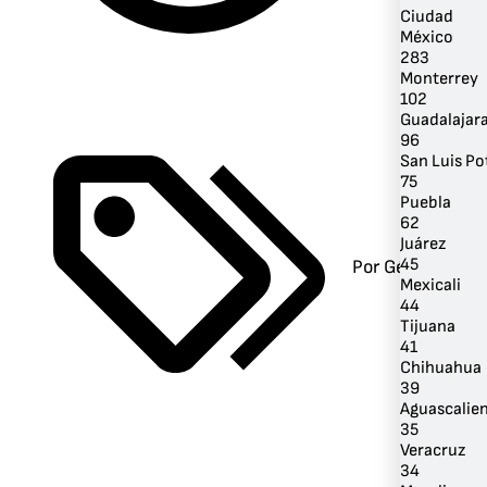
Ciudad
México
283
Monterrey
102
Guadalajar
96
San Luis Po
75
Puebla
62
Juárez
45
Por Género
Mexicali
44
Tijuana
41
Chihuahua
39
Aguascalie
35
Veracruz
34