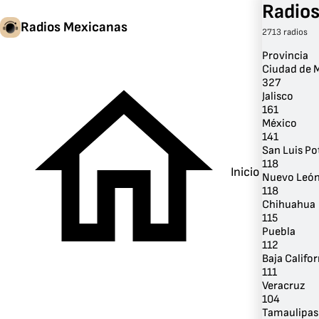
Radios
Radios Mexicanas
2713 radios
Provincia
Ciudad de 
327
Jalisco
161
México
141
San Luis Po
118
Inicio
Nuevo Leó
118
Chihuahua
115
Puebla
112
Baja Califor
111
Veracruz
104
Tamaulipas