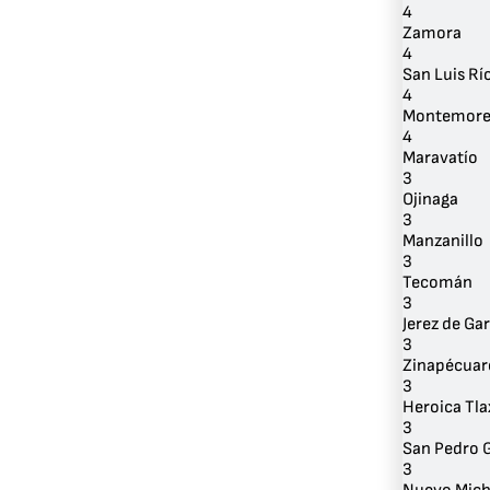
4
Zamora
4
San Luis Rí
4
Montemore
4
Maravatío
3
Ojinaga
3
Manzanillo
3
Tecomán
3
Jerez de Gar
3
Zinapécuar
3
Heroica Tla
3
San Pedro G
3