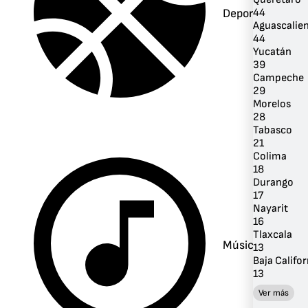
Deportes
44
Aguascalie
44
Yucatán
39
Campeche
29
Morelos
28
Tabasco
21
Colima
18
Durango
17
Nayarit
16
Tlaxcala
Música
13
Baja Califor
13
Ver más