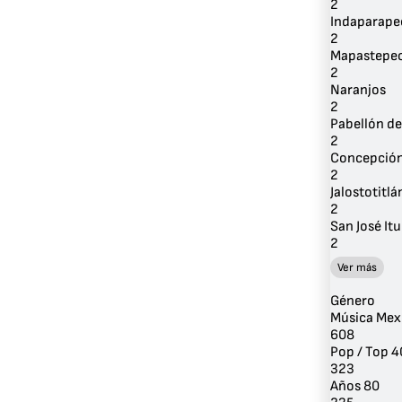
2
Indaparape
2
Mapastepe
2
Naranjos
2
Pabellón de
2
Concepción
2
Jalostotitlá
2
San José It
2
Ver más
Género
Música Mex
608
Pop / Top 4
323
Años 80