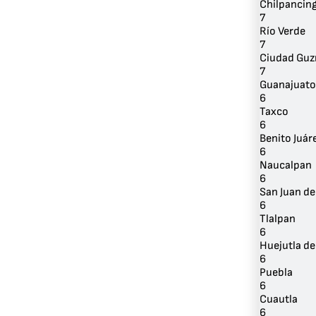
Chilpancin
7
Río Verde
7
Ciudad Gu
7
Guanajuato
6
Taxco
6
Benito Juár
6
Naucalpan
6
San Juan de
6
Tlalpan
6
Huejutla de
6
Puebla
6
Cuautla
6