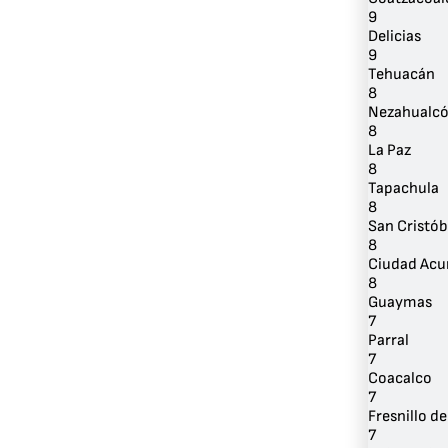
9
Delicias
9
Tehuacán
8
Nezahualcó
8
La Paz
8
Tapachula
8
San Cristób
8
Ciudad Acu
8
Guaymas
7
Parral
7
Coacalco
7
Fresnillo d
7