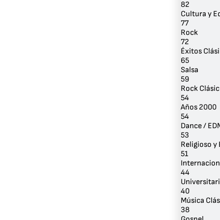
82
Cultura y 
77
Rock
72
Éxitos Clás
65
Salsa
59
Rock Clási
54
Años 2000
54
Dance / ED
53
Religioso y 
51
Internacion
44
Universitar
40
Música Clás
38
Gospel