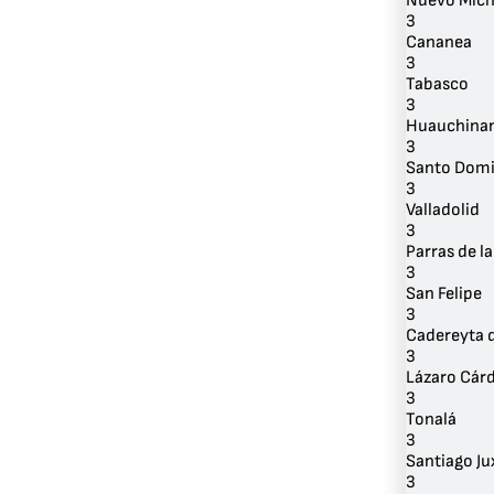
Nuevo Micho
3
Cananea
3
Tabasco
3
Huauchina
3
Santo Domi
3
Valladolid
3
Parras de l
3
San Felipe
3
Cadereyta 
3
Lázaro Cár
3
Tonalá
3
Santiago Ju
3