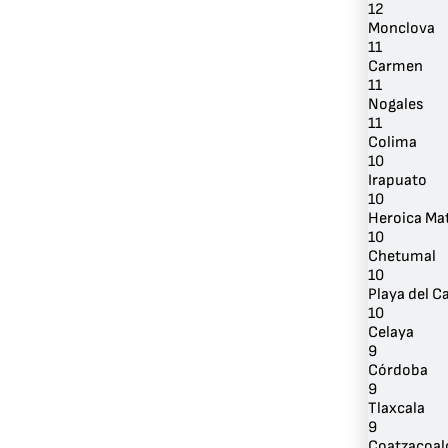
12
Monclova
11
Carmen
11
Nogales
11
Colima
10
Irapuato
10
Heroica Ma
10
Chetumal
10
Playa del 
10
Celaya
9
Córdoba
9
Tlaxcala
9
Coatzacoal