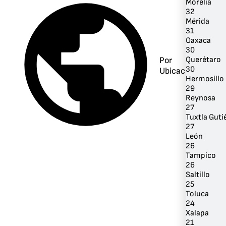
Morelia
32
Mérida
31
Oaxaca
30
Querétaro
Por
30
Ubicación
Hermosillo
29
Reynosa
27
Tuxtla Guti
27
León
26
Tampico
26
Saltillo
25
Toluca
24
Xalapa
21