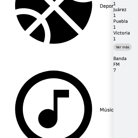
1
Deportes
Juárez
1
Puebla
1
Victoria
1
Ver más
Banda
FM
7
Música