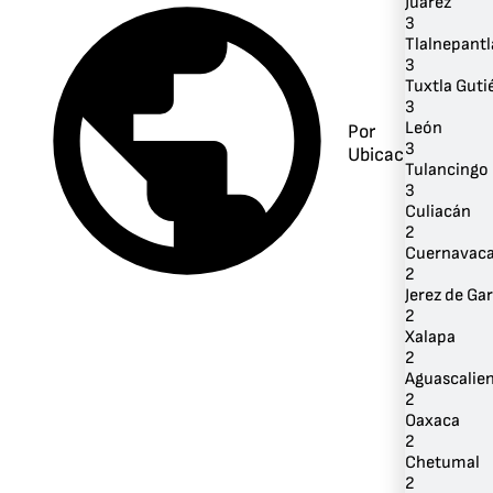
Juárez
3
Tlalnepantl
3
Tuxtla Guti
3
León
Por
3
Ubicación
Tulancingo
3
Culiacán
2
Cuernavac
2
Jerez de Gar
2
Xalapa
2
Aguascalie
2
Oaxaca
2
Chetumal
2