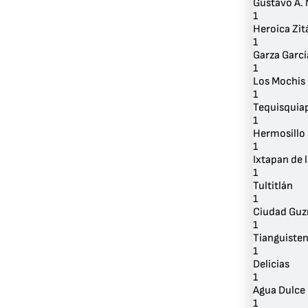
Gustavo A.
1
Heroica Zi
1
Garza Garcí
1
Los Mochis
1
Tequisquia
1
Hermosillo
1
Ixtapan de l
1
Tultitlán
1
Ciudad Gu
1
Tianguiste
1
Delicias
1
Agua Dulce
1