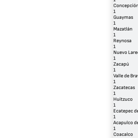
Concepción
1
Guaymas
1
Mazatlán
1
Reynosa
1
Nuevo Lare
1
Zacapú
1
Valle de Br
1
Zacatecas
1
Huitzuco
1
Ecatepec d
1
Acapulco de
1
Coacalco