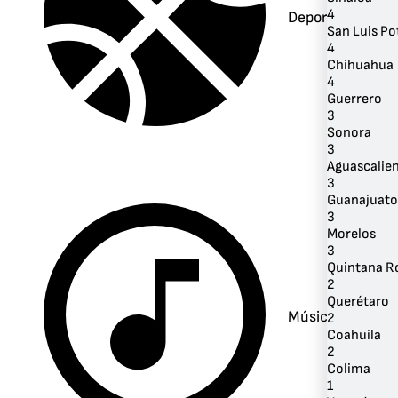
4
Deportes
San Luis Po
4
Chihuahua
4
Guerrero
3
Sonora
3
Aguascalie
3
Guanajuato
3
Morelos
3
Quintana R
2
Querétaro
Música
2
Coahuila
2
Colima
1