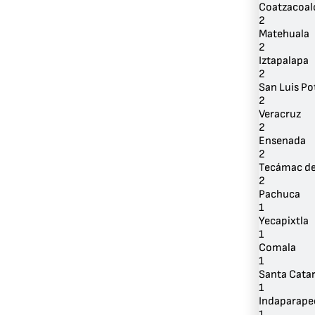
Coatzacoal
2
Matehuala
2
Iztapalapa
2
San Luis Po
2
Veracruz
2
Ensenada
2
Tecámac de 
2
Pachuca
1
Yecapixtla
1
Comala
1
Santa Cata
1
Indaparape
1