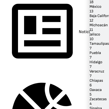
18
México
13
Baja Califor
12
Michoacán
11
Noticias
Jalisco
10
Tamaulipas
7
Puebla
7
Hidalgo
7
Veracruz
7
Chiapas
6
Oaxaca
5
Zacatecas
4
Sinaloa