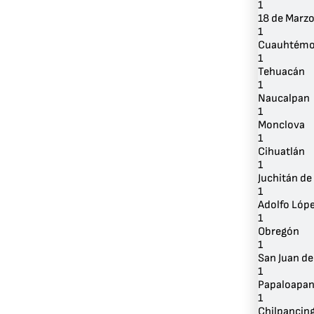
1
18 de Marz
1
Cuauhtém
1
Tehuacán
1
Naucalpan
1
Monclova
1
Cihuatlán
1
Juchitán de
1
Adolfo Lóp
1
Obregón
1
San Juan de
1
Papaloapa
1
Chilpancin