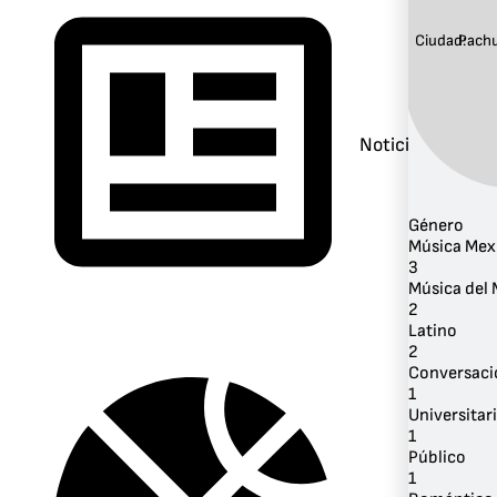
Ciudad:
Pach
Noticias
Género
Música Mex
3
Música del
2
Latino
2
Conversaci
1
Universitar
1
Público
1