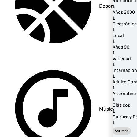
Romántico
Deportes
1
Años 2000
1
Electrónica
1
Local
1
Años 90
1
Variedad
1
Internacion
1
Adulto Co
1
Alternativo 
1
Clásicos
Música
1
Cultura y 
1
Ver más