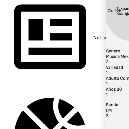
Tuxpan
Ciudad:
Rodríg
Noticias
Género
Música Mex
2
Variedad
1
Adulto Co
1
Años 80
1
Banda
FM
3