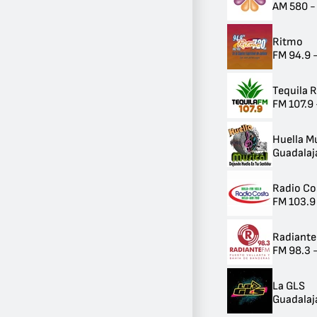
AM 580 -
Ver más
Ritmo
Banda
FM 94.9 -
FM
77
AM
Tequila 
15
FM 107.9 
Huella M
Guadalaj
Radio Co
FM 103.9
Radiante
FM 98.3 -
La GLS
Guadalaj