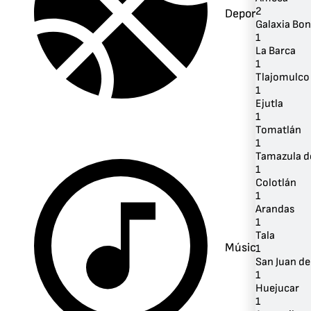
2
Deportes
Galaxia Boni
1
La Barca
1
Tlajomulco
1
Ejutla
1
Tomatlán
1
Tamazula d
1
Colotlán
1
Arandas
1
Tala
Música
1
San Juan de
1
Huejucar
1