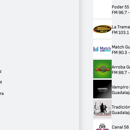
Música Clásica
Poder 55
2
FM 96.7 -
Religioso y Espiritualidad
2
Country
La Trem
2
FM 103.1
Techno
1
Relajación
Match Gu
1
FM 90.3 
Jazz
1
Arroba G
Metal
z
FM 88.7 
1
Salsa
M
1
Vampiro 
Smooth Jazz
Guadalaj
ra
1
Dance / EDM
Tradició
1
Guadalaj
Música Ligera
1
Hip Hop
Canal 58
1