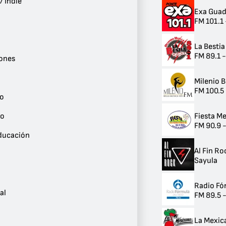
/ Indie
13
Exa Guad
Noticias
FM 101.1
10
Alternativo / Indie
10
La Besti
Clásicos
FM 89.1 
ones
10
Latino
Milenio B
10
FM 100.5
Conversaciones
co
9
Romántico
Fiesta M
io
9
FM 90.9 
Rock Clásico
Educación
9
Universitario
Al Fin Ro
8
Sayula
Cultura y Educación
8
Radio Fó
Cristiano
al
FM 89.5 
6
Local
6
La Mexic