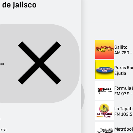
 de Jalisco
Radio
Jalisco
Radios de Jalisco
Gallito
Radios de Jalisco
AM 760 -
161 radios
sco
Puras Ra
Ejutla
Fórmula 
FM 97.9 
Provincia:
Jalisco
La Tapat
FM 103.5
a
Metrópol
arta
Ciudad