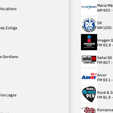
2
María Mé
Ocotlán
to Jalisco
AM 920 -
2
Ameca
2
DK
Galaxia Bonito Jalisco
AM 1250 
 de Zúñiga
1
La Barca
1
Imagen G
Tlajomulco de Zúñiga
FM 93.9 
1
Ejutla
e Gordiano
Señal 90
1
FM 90.7 
Tomatlán
1
Tamazula de Gordiano
Amor
1
FM 93.1 
Colotlán
1
Rock & S
Arandas
 los Lagos
FM 91.9 
1
Tala
1
Romanc
San Juan de los Lagos