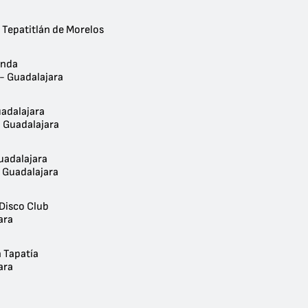
 Tepatitlán de Morelos
enda
 - Guadalajara
adalajara
- Guadalajara
uadalajara
- Guadalajara
Disco Club
ara
n Tapatía
ara