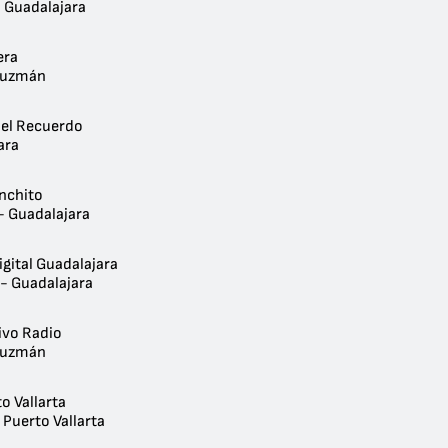
- Guadalajara
era
Guzmán
del Recuerdo
ara
nchito
- Guadalajara
igital Guadalajara
 - Guadalajara
ivo Radio
Guzmán
o Vallarta
 Puerto Vallarta