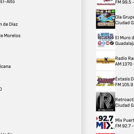
El-Alto
FM 99.5 
1
Huejucar
1
Ola Grup
Atotonilco-El-Alto
Ciudad 
n de Díaz
1
Tequila
de Morelos
El Muro 
1
Guadalaj
Encarnación de Díaz
1
Tepatitlán de Morelos
Radio Ra
1
AM 1370 
icana
Ver más
Éxtasis D
Género
FM 105.9
Música Mexicana
0
38
Años 80
Retroact
19
Ciudad 
Pop / Top 40
17
Mix Puert
Años 90
FM 92.7 -
13
Variedad