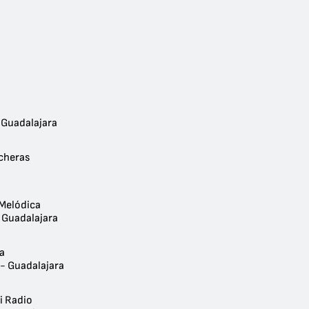
 Guadalajara
cheras
Melódica
- Guadalajara
ía
 - Guadalajara
i Radio