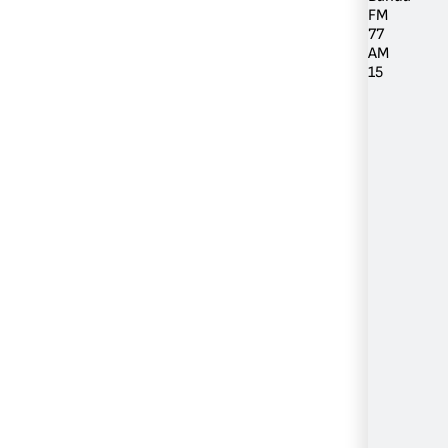
FM
77
AM
15