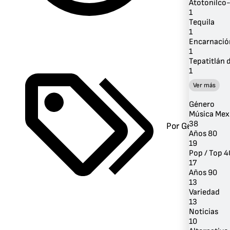
Atotonilco-
1
Tequila
1
Encarnació
1
Tepatitlán 
1
Ver más
Género
Música Mex
38
Por Género
Años 80
19
Pop / Top 4
17
Años 90
13
Variedad
13
Noticias
10