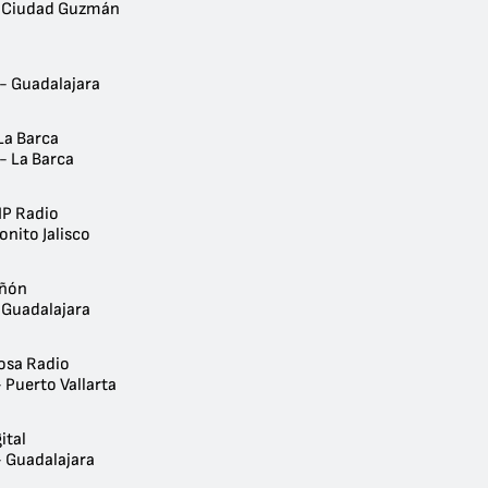
- Ciudad Guzmán
 - Guadalajara
La Barca
- La Barca
IP Radio
onito Jalisco
añón
 Guadalajara
osa Radio
 Puerto Vallarta
ital
- Guadalajara