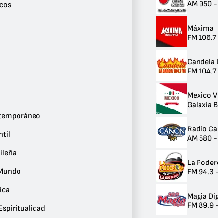
Internacional
AM 950 
icos
6
Años 2000
Máxima
5
FM 106.7
Éxitos Clásicos
5
Rock
Candela 
5
FM 104.7 
Electrónica
4
Deportes
Mexico V
3
Galaxia B
J-pop
ntemporáneo
2
Radio C
Gospel
ntil
AM 580 -
2
Adulto Contemporáneo
ileña
2
La Poder
Música Infantil
 Mundo
FM 94.3 -
2
Música Brasileña
ica
2
Magia Dig
Música del Mundo
FM 89.9 
Espiritualidad
2