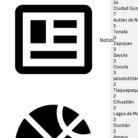
14
Ciudad Gu
7
Autlán de 
5
Tonalá
3
Noticias
Zapopan
3
Sayula
3
Cocula
3
Jalostotitlá
2
Tlaquepaq
2
Cihuatlán
2
Lagos de M
2
Ocotlán
2
Ameca