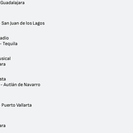
 Guadalajara
 San Juan de los Lagos
Radio
- Tequila
usical
ara
sta
 - Autlán de Navarro
 Puerto Vallarta
ara