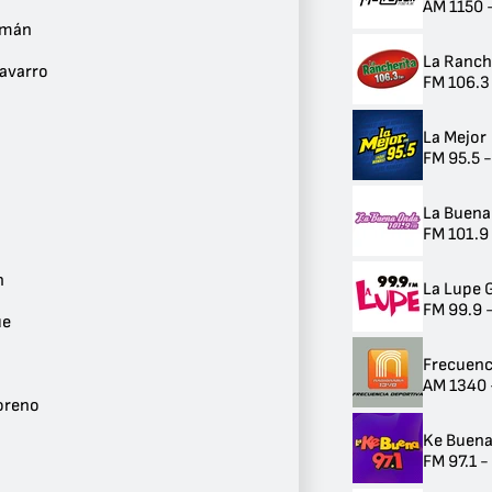
AM 1150 
Guadalajara
zmán
96
La Ranch
Puerto Vallarta
Navarro
FM 106.3
14
Ciudad Guzmán
7
La Mejor
Autlán de Navarro
FM 95.5 
5
Tonalá
3
La Buena
Zapopan
FM 101.9
3
Sayula
n
La Lupe 
3
FM 99.9 
Cocula
ue
3
Jalostotitlán
Frecuenc
2
AM 1340 
Tlaquepaque
oreno
2
Cihuatlán
Ke Buen
2
FM 97.1 -
Lagos de Moreno