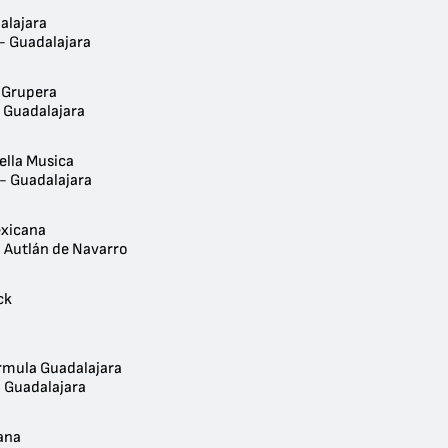
alajara
 - Guadalajara
a Grupera
- Guadalajara
ella Musica
 - Guadalajara
exicana
- Autlán de Navarro
ck
rmula Guadalajara
- Guadalajara
ana