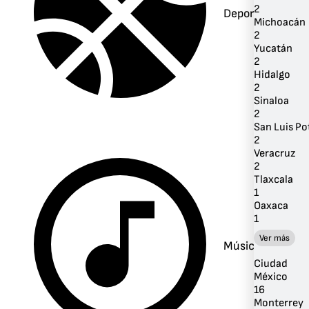
2
Deportes
Michoacán
2
Yucatán
2
Hidalgo
2
Sinaloa
2
San Luis Po
2
Veracruz
2
Tlaxcala
1
Oaxaca
1
Ver más
Música
Ciudad
México
16
Monterrey