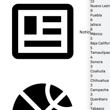
13
Nuevo Leó
9
Puebla
6
Jalisco
6
Noticias
México
5
Baja Califor
5
Tamaulipas
4
Sonora
3
Coahuila
3
Chihuahua
3
Campeche
3
Querétaro
2
Tabasco