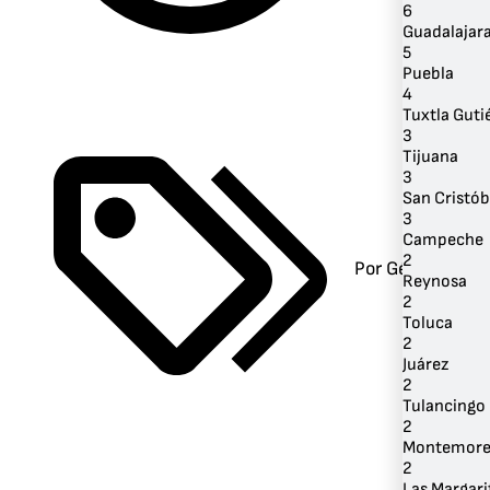
6
Guadalajar
5
Puebla
4
Tuxtla Guti
3
Tijuana
3
San Cristób
3
Campeche
2
Por Género
Reynosa
2
Toluca
2
Juárez
2
Tulancingo
2
Montemore
2
Las Margari