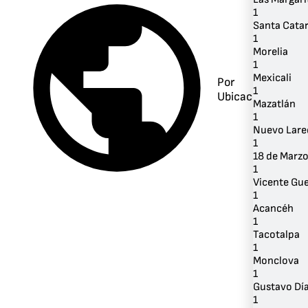
1
Santa Cata
1
Morelia
1
Mexicali
Por
1
Ubicación
Mazatlán
1
Nuevo Lare
1
18 de Marz
1
Vicente Gu
1
Acancéh
1
Tacotalpa
1
Monclova
1
Gustavo Dí
1