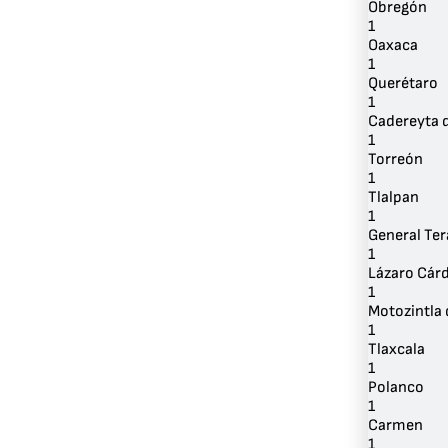
Obregón
1
Oaxaca
1
Querétaro
1
Cadereyta 
1
Torreón
1
Tlalpan
1
General Te
1
Lázaro Cár
1
Motozintla
1
Tlaxcala
1
Polanco
1
Carmen
1