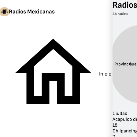
Radios
Radios Mexicanas
44 radios
Provincia:
Gue
Inicio
Ciudad
Acapulco de
18
Chilpancin
7