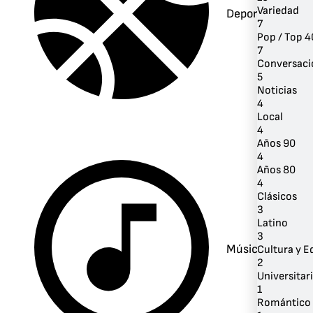
Variedad
Deportes
7
Pop / Top 4
7
Conversaci
5
Noticias
4
Local
4
Años 90
4
Años 80
4
Clásicos
3
Latino
3
Música
Cultura y 
2
Universitar
1
Romántico