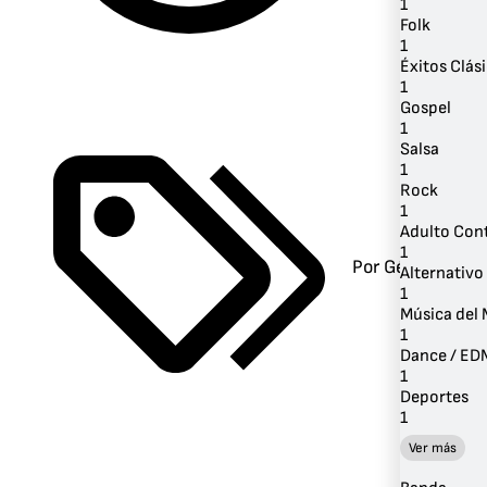
1
Folk
1
Éxitos Clás
1
Gospel
1
Salsa
1
Rock
1
Adulto Co
1
Por Género
Alternativo 
1
Música del
1
Dance / ED
1
Deportes
1
Ver más