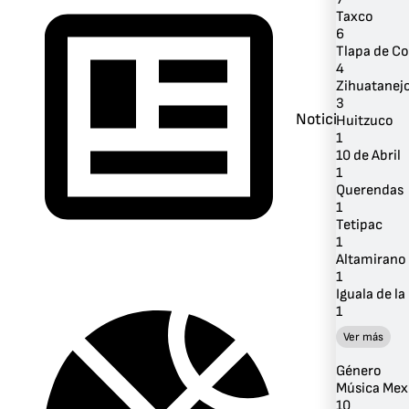
Taxco
6
Tlapa de C
4
Zihuatanej
3
Noticias
Huitzuco
1
10 de Abril
1
Querendas
1
Tetipac
1
Altamirano
1
Iguala de l
1
Ver más
Género
Música Mex
10