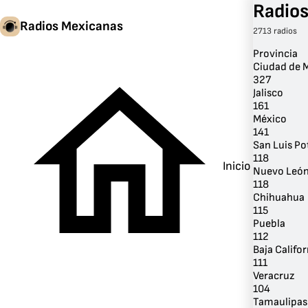
Radios
Radios Mexicanas
2713 radios
Provincia
Ciudad de 
327
Jalisco
161
México
141
San Luis Po
118
Inicio
Nuevo Leó
118
Chihuahua
115
Puebla
112
Baja Califor
111
Veracruz
104
Tamaulipas