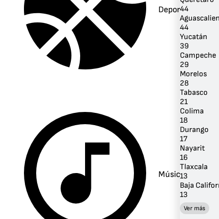
Deportes
44
Aguascalie
44
Yucatán
39
Campeche
29
Morelos
28
Tabasco
21
Colima
18
Durango
17
Nayarit
16
Tlaxcala
Música
13
Baja Califor
13
Ver más