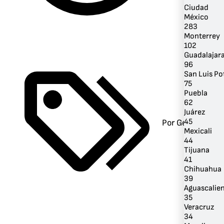
Ciudad
México
283
Monterrey
102
Guadalajar
96
San Luis Po
75
Puebla
62
Juárez
45
Por Género
Mexicali
44
Tijuana
41
Chihuahua
39
Aguascalie
35
Veracruz
34