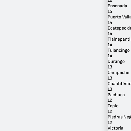
16
Ensenada
15
Puerto Vall
14
Ecatepec d
14
Tlalnepantl
14
Tulancingo
14
Durango
13
Campeche
13
Cuauhtém
13
Pachuca
12
Tepic
12
Piedras Ne
12
Victoria