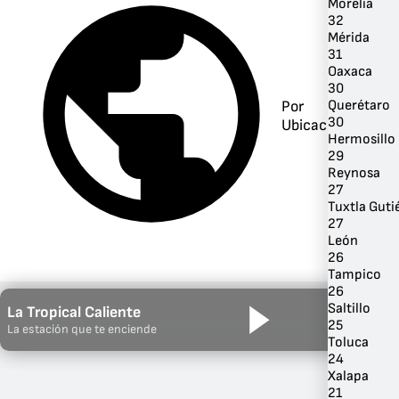
Morelia
32
Mérida
31
Oaxaca
30
Querétaro
Por
30
Ubicación
Hermosillo
29
Reynosa
27
Tuxtla Guti
27
León
26
Tampico
26
Saltillo
La Tropical Caliente
25
La estación que te enciende
Toluca
24
Xalapa
21