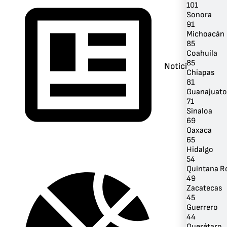
101
Sonora
91
Michoacán
85
Coahuila
85
Noticias
Chiapas
81
Guanajuato
71
Sinaloa
69
Oaxaca
65
Hidalgo
54
Quintana R
49
Zacatecas
45
Guerrero
44
Querétaro