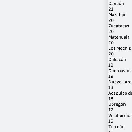
Cancún
21
Mazatlán
20
Zacatecas
20
Matehuala
20
Los Mochis
20
Culiacán
19
Cuernavac
19
Nuevo Lare
19
Acapulco de
18
Obregón
17
Villahermo
16
Torreón