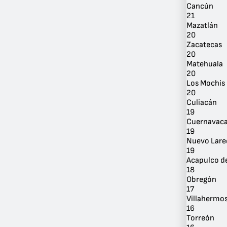
Cancún
21
Mazatlán
20
Zacatecas
20
Matehuala
20
Los Mochis
20
Culiacán
19
Cuernavac
19
Nuevo Lare
19
Acapulco de
18
Obregón
17
Villahermo
16
Torreón