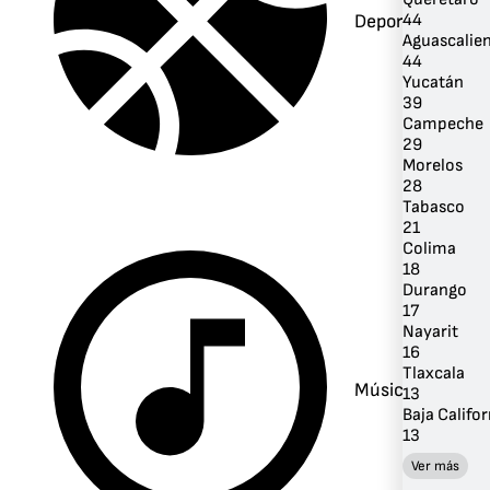
Deportes
44
Aguascalie
44
Yucatán
39
Campeche
29
Morelos
28
Tabasco
21
Colima
18
Durango
17
Nayarit
16
Tlaxcala
Música
13
Baja Califor
13
Ver más