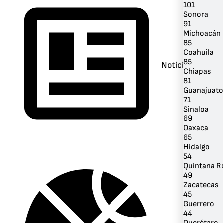
101
Sonora
91
Michoacán
85
Coahuila
85
Noticias
Chiapas
81
Guanajuato
71
Sinaloa
69
Oaxaca
65
Hidalgo
54
Quintana R
49
Zacatecas
45
Guerrero
44
Querétaro