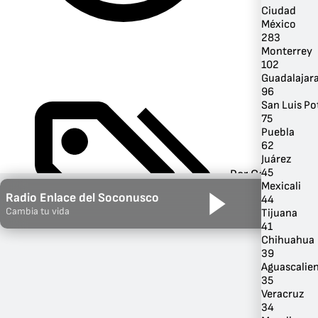
Ciudad
México
283
Monterrey
102
Guadalajar
96
San Luis Po
75
Puebla
62
Juárez
45
Por Género
Mexicali
Radio Enlace del Soconusco
44
Cambia tu vida
Tijuana
41
Chihuahua
39
Aguascalie
35
Veracruz
34