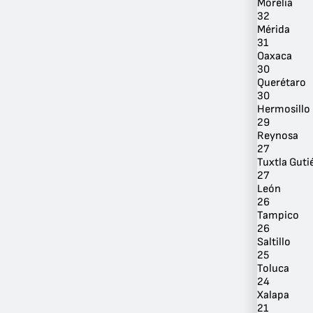
Morelia
32
Mérida
31
Oaxaca
30
Querétaro
Por
30
Ubicación
Hermosillo
29
Reynosa
27
Tuxtla Guti
27
León
26
Tampico
26
Saltillo
25
Toluca
24
Xalapa
21