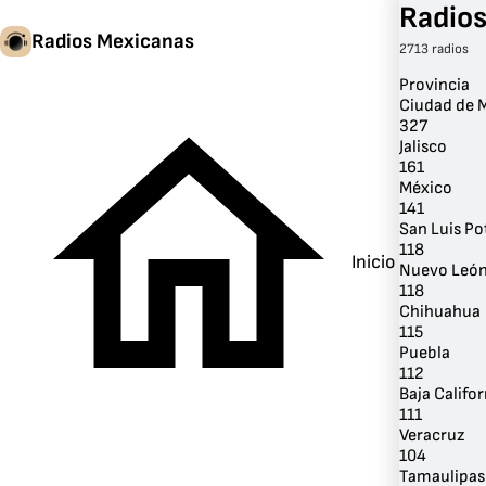
Radios
Radios Mexicanas
2713 radios
Provincia
Ciudad de 
327
Jalisco
161
México
141
San Luis Po
118
Inicio
Nuevo Leó
118
Chihuahua
115
Puebla
112
Baja Califor
111
Veracruz
104
Tamaulipas