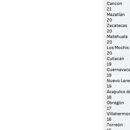
Cancún
21
Mazatlán
20
Zacatecas
20
Matehuala
20
Los Mochis
20
Culiacán
19
Cuernavac
19
Nuevo Lare
19
Acapulco de
18
Obregón
17
Villahermo
16
Torreón