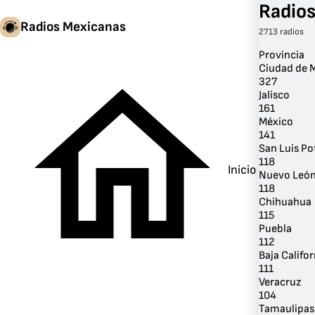
Radios
Radios Mexicanas
2713 radios
Provincia
Ciudad de 
327
Jalisco
161
México
141
San Luis Po
118
Inicio
Nuevo Leó
118
Chihuahua
115
Puebla
112
Baja Califor
111
Veracruz
104
Tamaulipas