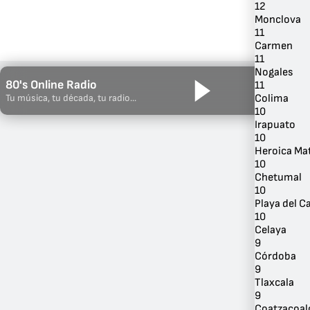
12
Monclova
11
Carmen
11
Nogales
80's Online Radio
11
Colima
Tu música, tu década, tu radio...
10
Irapuato
10
Heroica Ma
10
Chetumal
10
Playa del 
10
Celaya
9
Córdoba
9
Tlaxcala
9
Coatzacoal