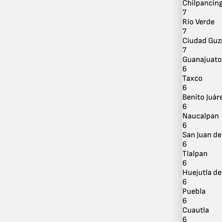
Chilpancin
7
Río Verde
7
Ciudad Gu
7
Guanajuato
6
Taxco
6
Benito Juár
6
Naucalpan
6
San Juan de
6
Tlalpan
6
Huejutla de
6
Puebla
6
Cuautla
6