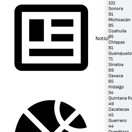
101
Sonora
91
Michoacán
85
Coahuila
85
Noticias
Chiapas
81
Guanajuato
71
Sinaloa
69
Oaxaca
65
Hidalgo
54
Quintana R
49
Zacatecas
45
Guerrero
44
Querétaro