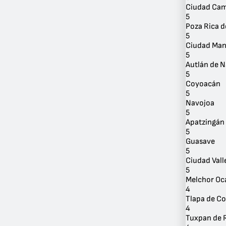
Ciudad Ca
5
Poza Rica d
5
Ciudad Man
5
Autlán de 
5
Coyoacán
5
Navojoa
5
Apatzingán
5
Guasave
5
Ciudad Vall
5
Melchor O
4
Tlapa de C
4
Tuxpan de 