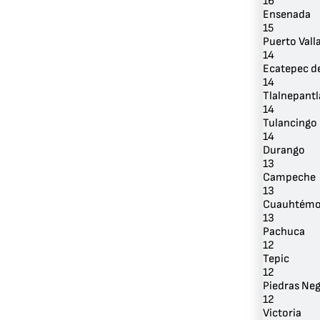
16
Ensenada
15
Puerto Vall
14
Ecatepec d
14
Tlalnepantl
14
Tulancingo
14
Durango
13
Campeche
13
Cuauhtém
13
Pachuca
12
Tepic
12
Piedras Ne
12
Victoria