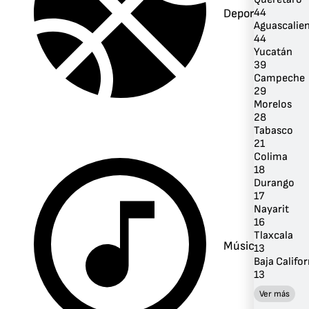
Deportes
44
Aguascalie
44
Yucatán
39
Campeche
29
Morelos
28
Tabasco
21
Colima
18
Durango
17
Nayarit
16
Tlaxcala
Música
13
Baja Califor
13
Ver más