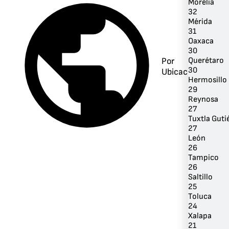
Morelia
32
Mérida
31
Oaxaca
30
Querétaro
Por
30
Ubicación
Hermosillo
29
Reynosa
27
Tuxtla Guti
27
León
26
Tampico
26
Saltillo
25
Toluca
24
Xalapa
21