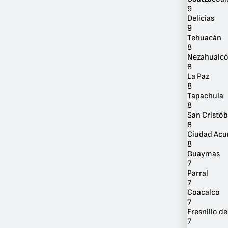
9
Delicias
9
Tehuacán
8
Nezahualcó
8
La Paz
8
Tapachula
8
San Cristób
8
Ciudad Acu
8
Guaymas
7
Parral
7
Coacalco
7
Fresnillo d
7