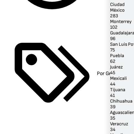
Ciudad
México
283
Monterrey
102
Guadalajar
96
San Luis Po
75
Puebla
62
Juárez
45
Por Género
Mexicali
44
Tijuana
41
Chihuahua
39
Aguascalie
35
Veracruz
34