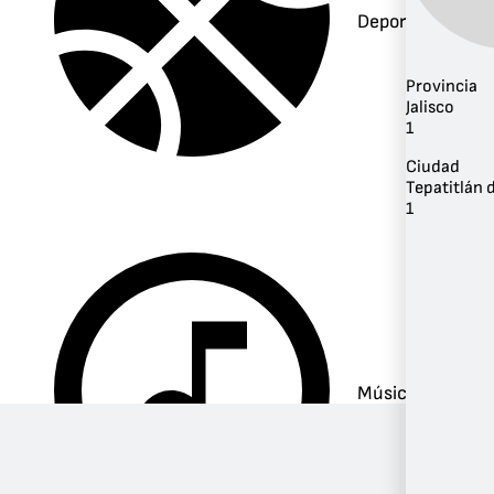
Deportes
Provincia
Jalisco
1
Ciudad
Tepatitlán 
1
Música