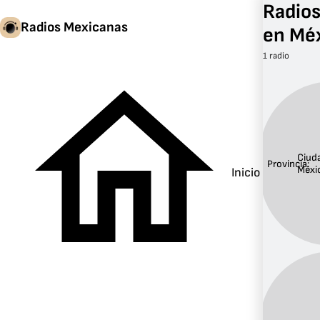
Radios
Radios Mexicanas
en Méx
1 radio
Ciud
Provincia:
Méxi
Inicio