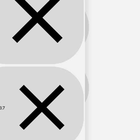
Banda:
FM
Frecuencia:
103.7
3.7
Provincia
México
1