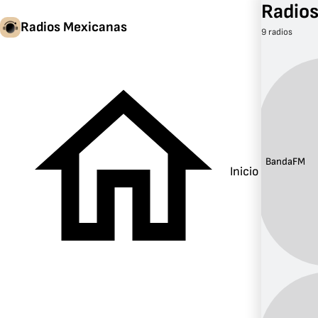
Radios
Radios Mexicanas
9 radios
Banda:
FM
Inicio