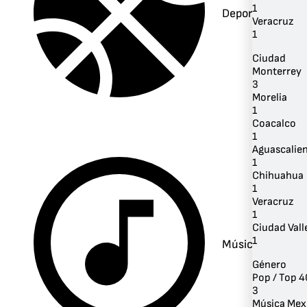
1
Deportes
Veracruz
1
Ciudad
Monterrey
3
Morelia
1
Coacalco
1
Aguascalie
1
Chihuahua
1
Veracruz
1
Ciudad Vall
1
Música
Género
Pop / Top 4
3
Música Mex