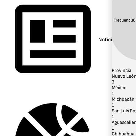
Frecuencia:
10
Noticias
Provincia
Nuevo Leó
3
México
1
Michoacán
1
San Luis Po
1
Aguascalie
1
Chihuahua