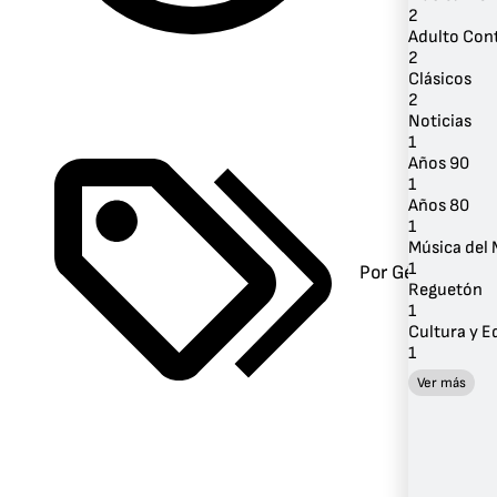
2
Adulto Co
2
Clásicos
2
Noticias
1
Años 90
1
Años 80
1
Música del
1
Por Género
Reguetón
1
Cultura y 
1
Ver más