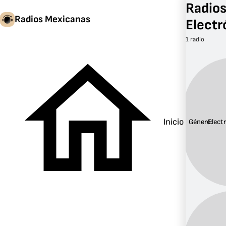
Radios
Radios Mexicanas
Electr
1 radio
Inicio
Género:
Elect