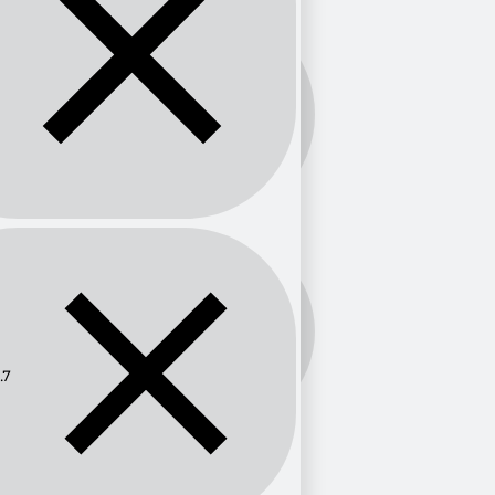
Banda:
FM
Frecuencia:
94.7
.7
Provincia
Tamaulipas