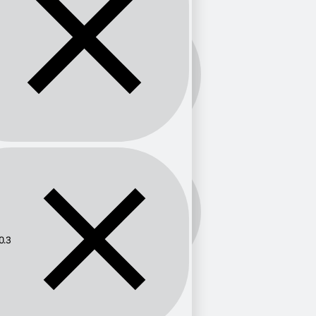
Banda:
FM
Frecuencia:
100.3
0.3
Provincia
Sinaloa