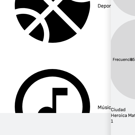
Deportes
Frecuencia:
95
Música
Ciudad
Heroica Ma
1