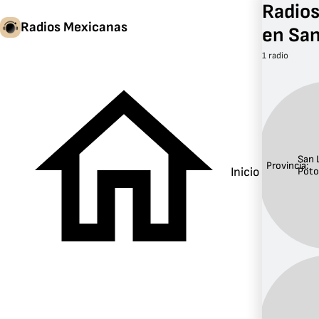
Radios
Radios Mexicanas
en San
1 radio
San 
Provincia:
Inicio
Poto