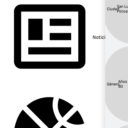
San Lu
Ciudad:
Potos
Noticias
Años
Género:
80