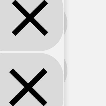
Género:
Local
Banda:
FM