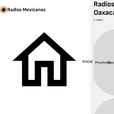
Radios
Radios Mexicanas
Oaxac
1 radio
Inicio
Provincia:
Oax