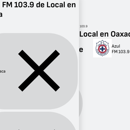
 FM 103.9 de Local en
a
Radio
Oaxaca
Local
FM 103.9
Radios FM 103.9 de Local en Oaxa
Azul
Radios FM 103.9 de
FM 103.9
Local en Oaxaca
1 radio
aca
Provincia:
Oaxaca