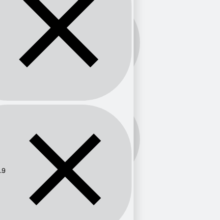
Banda:
FM
Frecuencia:
98.9
.9
Provincia
Baja California
1