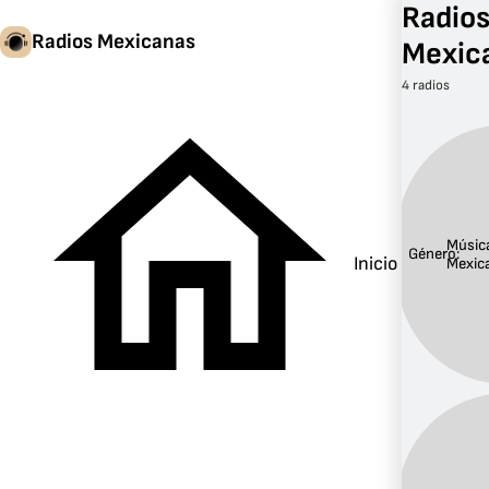
Radios
Radios Mexicanas
Mexic
4 radios
Músic
Género:
Inicio
Mexic