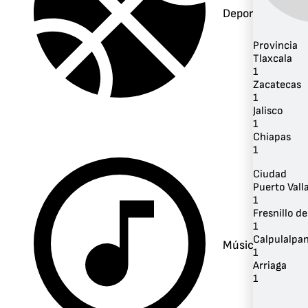
Deportes
Provincia
Tlaxcala
1
Zacatecas
1
Jalisco
1
Chiapas
1
Ciudad
Puerto Vall
1
Fresnillo d
1
Calpulalpa
Música
1
Arriaga
1