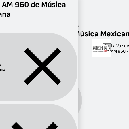
s AM 960 de Música
ana
Radio
Música Mexicana
AM 960
Radios AM 960 de Música Mexica
La Voz d
Radios AM 960 de
AM 960 - 
Música Mexicana
a
1 radio
ana
Música
Género:
Mexicana