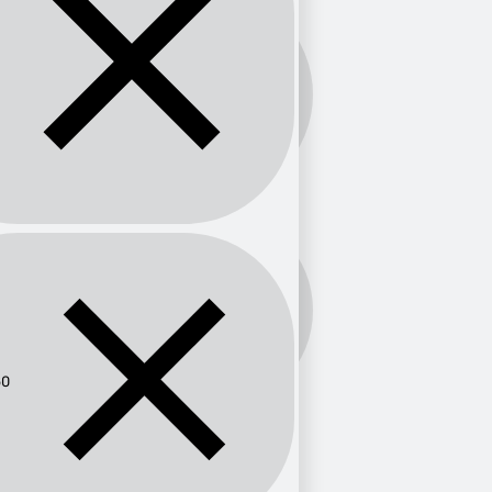
Banda:
AM
Frecuencia:
960
60
Provincia
Jalisco
1