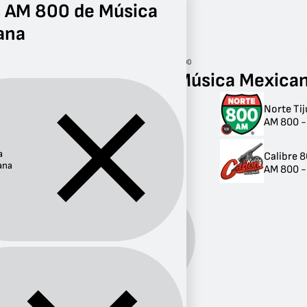
s AM 800 de Música
ana
Radio
Música Mexicana
AM 800
Radios AM 800 de Música Mexica
Norte Ti
Radios AM 800 de
AM 800 - 
Música Mexicana
a
Calibre 
2 radios
ana
AM 800 -
Música
Género:
Mexicana