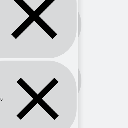
Banda:
AM
Frecuencia:
800
00
Provincia
Baja California
1