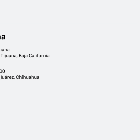
na
juana
Tijuana, Baja California
800
 Juárez, Chihuahua