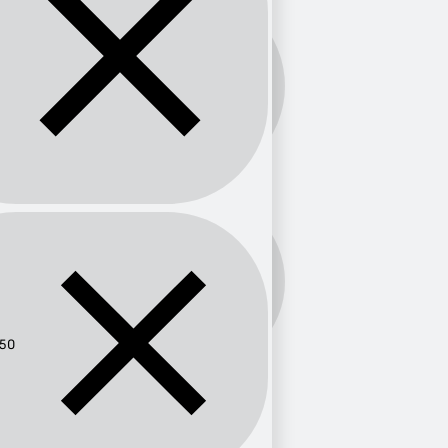
Banda:
AM
Frecuencia:
1350
50
Provincia
Chiapas
1