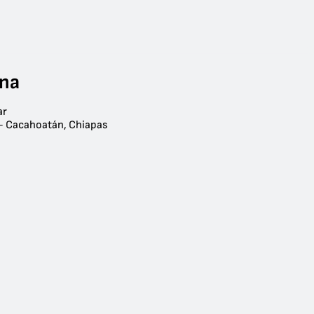
ana
ar
- Cacahoatán, Chiapas