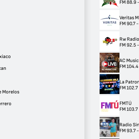
FM 88.9 
Tlaxcala
2
Juárez
Veritas 
2
FM 90.7 -
Puebla
2
Reynosa
Rw Radi
1
FM 92.5 
Heroica Tlaxiaco
1
xiaco
AC Music
Zumpahuacan
FM 104.4
1
can
Zacatecas
1
La Patro
Ecatepec de Morelos
FM 102.7
1
e Morelos
Vicente Guerrero
FMTÚ
1
errero
FM 103.7
Toluca
1
Tuxpan
Radio Si
1
FM 93.7 
Querétaro