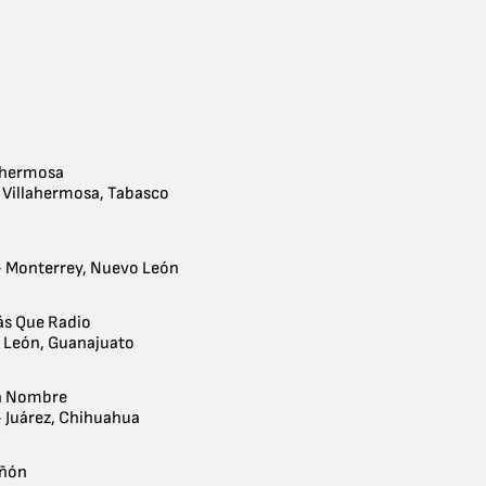
lahermosa
- Villahermosa, Tabasco
- Monterrey, Nuevo León
ás Que Radio
- León, Guanajuato
n Nombre
- Juárez, Chihuahua
añón