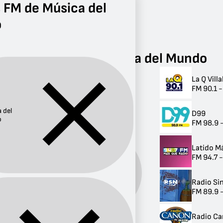
 FM de Música del
o
Radio
Música del Mundo
FM
Radios FM de Música del Mundo
La Q Vil
Radios FM de
FM 90.1 
Música del Mundo
 del
D99
29 radios
o
FM 98.9 
Latido M
FM 94.7 
Música
Género:
del
Mundo
Radio Si
FM 89.9 
Radio C