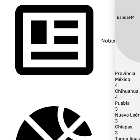
Banda:
FM
Noticias
Provincia
México
4
Chihuahua
4
Puebla
3
Nuevo Leó
3
Chiapas
3
Tamaulipas