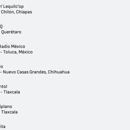
' Lequilc'op
 Chilón, Chiapas
AQ
- Querétaro
Radio México
 - Toluca, México
io
 - Nuevo Casas Grandes, Chihuahua
htol
- Tlaxcala
tiplano
 Tlaxcala
ita