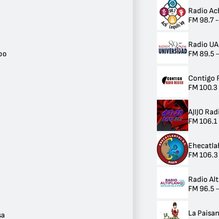
Tlaxcala
Radio Ach
2
FM 98.7 -
Tabasco
2
Radio U
Quintana Roo
FM 89.5 
1
oo
Querétaro
1
Contigo 
Michoacán
FM 100.3
1
Zacatecas
1
AJIJO Rad
Oaxaca
FM 106.1
1
Guanajuato
Ehecatla
1
FM 106.3 
Ver más
Ciudad
Radio Al
Monterrey
FM 96.5 -
3
Villahermosa
La Paisan
2
sa