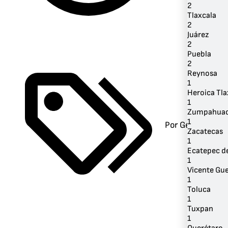
2
Tlaxcala
2
Juárez
2
Puebla
2
Reynosa
1
Heroica Tla
1
Zumpahua
1
Por Género
Zacatecas
1
Ecatepec d
1
Vicente Gu
1
Toluca
1
Tuxpan
1