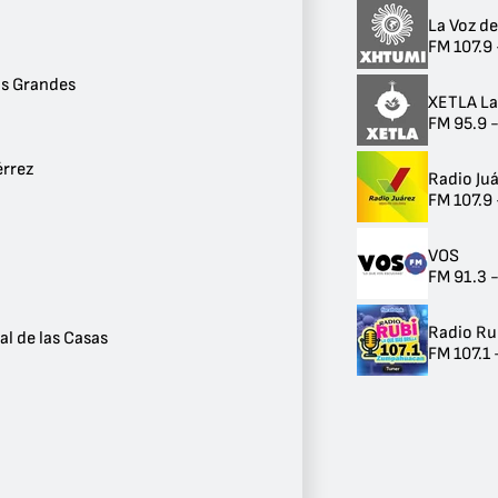
1
Chihuahua
La Voz de
1
FM 107.9
Nuevo Casas Grandes
1
s Grandes
XETLA La
Chilón
FM 95.9 
1
Tuxtla Gutiérrez
1
érrez
Radio Ju
Victoria
FM 107.9
1
Capulhuac
1
VOS
León
FM 91.3 -
1
San Cristóbal de las Casas
Radio R
1
al de las Casas
FM 107.1
Tulum
1
Ver más
Frecuencia
FM 88.9
2