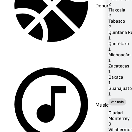
2
Deportes
Tlaxcala
2
Tabasco
2
Quintana R
1
Querétaro
1
Michoacán
1
Zacatecas
1
Oaxaca
1
Guanajuato
1
Ver más
Música
Ciudad
Monterrey
3
Villahermo