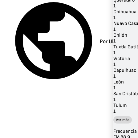
Querétaro
1
Chihuahua
1
Nuevo Casa
1
Chilón
Por Ubicación
1
Tuxtla Guti
1
Victoria
1
Capulhuac
1
León
1
San Cristób
1
Tulum
1
Ver más
Frecuencia
FM 88.9