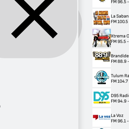
FM 96.5 
La Saban
FM 100.5 
Banda:
FM
Xtrema C
FM 95.5 
Brandide
FM 88.9 
Provincia
México
4
Tulum R
Chihuahua
FM 104.7
4
Puebla
3
D95 Radi
Nuevo León
FM 94.9 
3
n
Chiapas
La Voz
3
FM 96.1 
Tamaulipas
2