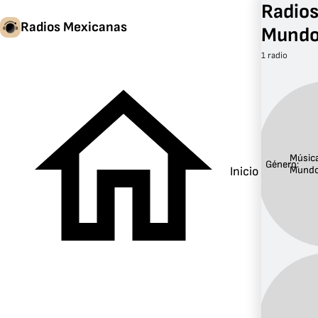
Radios
Radios Mexicanas
Mund
1 radio
Música
Género:
Inicio
Mund