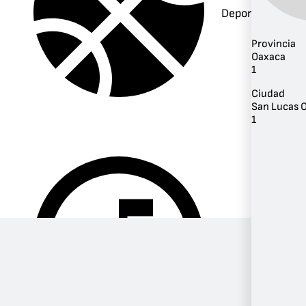
Deportes
Provincia
Oaxaca
1
Ciudad
San Lucas O
1
Música