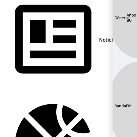
Años
Género:
90
Noticias
Banda:
FM