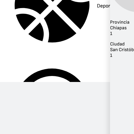
Deportes
Provincia
Chiapas
1
Ciudad
San Cristób
1
Música