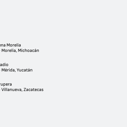
ena Morelia
- Morelia, Michoacán
Radio
- Mérida, Yucatán
rupera
 Villanueva, Zacatecas