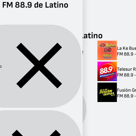
 FM 88.9 de Latino
Radio
Latino
FM 88.9
Radios FM 88.9 de Latino
La Ke Bu
Radios FM 88.9 de
FM 88.9 
Latino
o
Telesur 
3 radios
FM 88.9 
Fusión G
FM 88.9 -
Género:
Latino