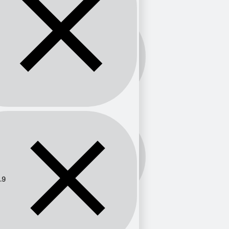
Banda:
FM
Frecuencia:
88.9
.9
Provincia