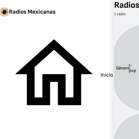
Radios
Radios Mexicanas
1 radio
J-
Género:
pop
Inicio