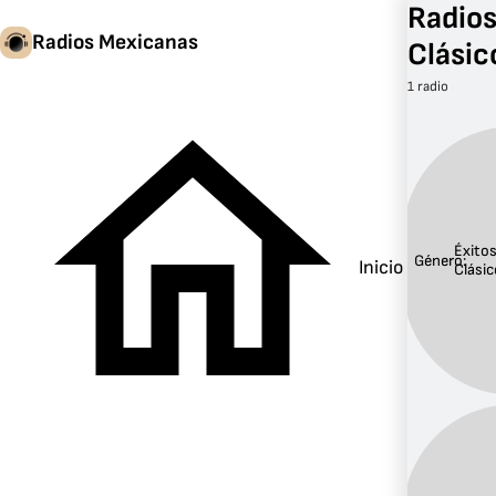
Radios
Radios Mexicanas
Clásic
1 radio
Éxito
Género:
Inicio
Clási