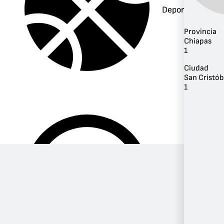
Deportes
Provincia
Chiapas
1
Ciudad
San Cristób
1
Música