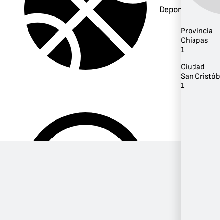
Deportes
Provincia
Chiapas
1
Ciudad
San Cristób
1
Música