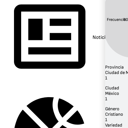
Frecuencia:
90
Noticias
Provincia
Ciudad de 
1
Ciudad
México
1
Género
Cristiano
1
Variedad