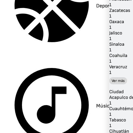
1
Deportes
Zacatecas
1
Oaxaca
1
Jalisco
1
Sinaloa
1
Coahuila
1
Veracruz
1
Ver más
Ciudad
Acapulco de
1
Música
Cuauhtém
1
Tabasco
1
Cihuatlán