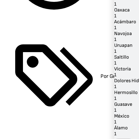
1
Oaxaca
1
Acámbaro
1
Navojoa
1
Uruapan
1
Saltillo
1
Victoria
1
Por Género
Dolores Hid
1
Hermosillo
1
Guasave
1
México
1
Álamo
1