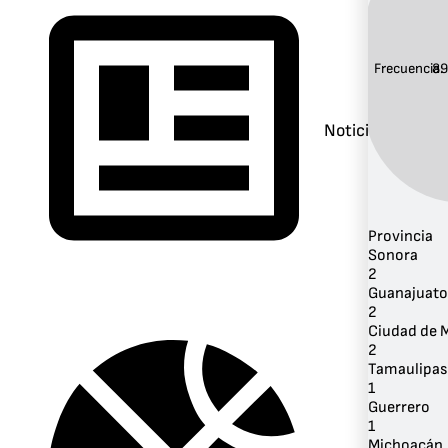
Frecuencia:
89
Noticias
Provincia
Sonora
2
Guanajuato
2
Ciudad de 
2
Tamaulipas
1
Guerrero
1
Michoacán