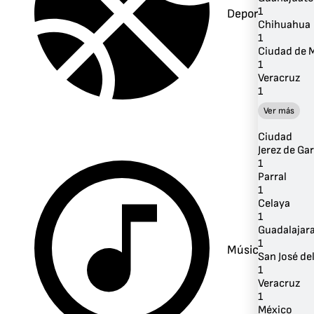
1
Deportes
Chihuahua
1
Ciudad de 
1
Veracruz
1
Ver más
Ciudad
Jerez de Gar
1
Parral
1
Celaya
1
Guadalajar
1
Música
San José de
1
Veracruz
1
México