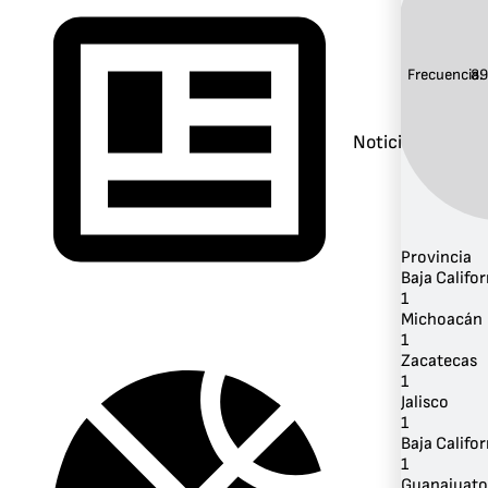
Frecuencia:
89
Noticias
Provincia
Baja Califor
1
Michoacán
1
Zacatecas
1
Jalisco
1
Baja Califor
1
Guanajuato