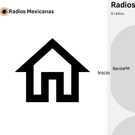
Radios
Radios Mexicanas
9 radios
Banda:
FM
Inicio