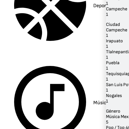
1
Deportes
Campeche
1
Ciudad
Campeche
1
Irapuato
1
Tlalnepantl
1
Puebla
1
Tequisquia
1
San Luis Po
1
Nogales
1
Música
Género
Música Mex
5
Pop / Top 4