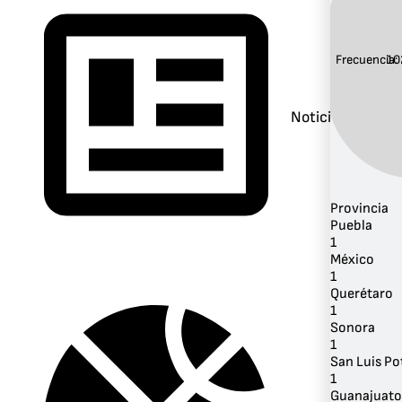
Frecuencia:
10
Noticias
Provincia
Puebla
1
México
1
Querétaro
1
Sonora
1
San Luis Po
1
Guanajuato