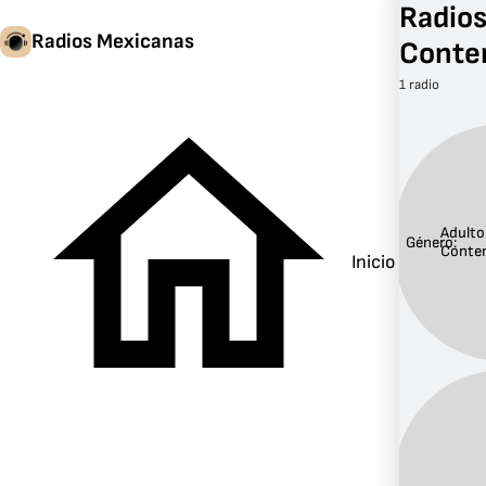
Radios
Radios Mexicanas
Conte
1 radio
Adulto
Género:
Conte
Inicio